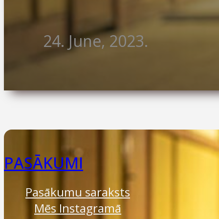
24. June, 2023.
RAKSTĀMMAŠĪNAS
Olympia
Erika
visi zīmoli
PASĀKUMI
Pasākumu saraksts
Mēs Instagramā