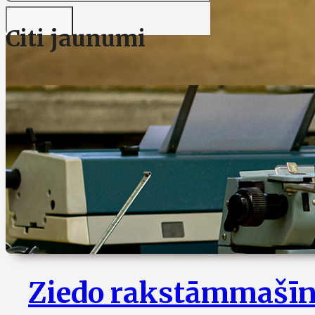
Citi jaunumi
Ziedo rakstāmmašīn