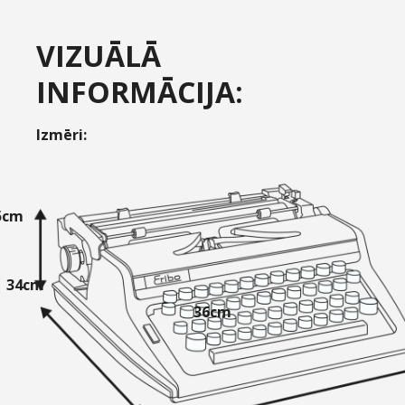
VIZUĀLĀ
INFORMĀCIJA:
Izmēri:
5cm
34cm
36cm