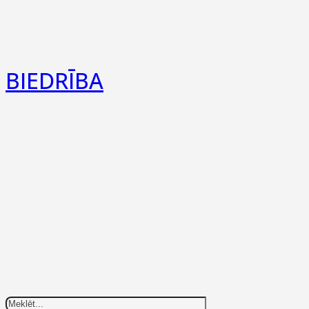
Iekšējās kārtības noteikumi
BIEDRĪBA
Par Mums
Statūti
Privātuma politika
Search