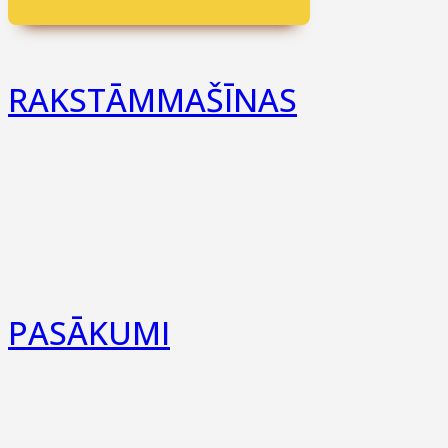
RAKSTĀMMAŠĪNAS
Olympia
Erika
visi zīmoli
PASĀKUMI
Pasākumu saraksts
Mēs Instagramā