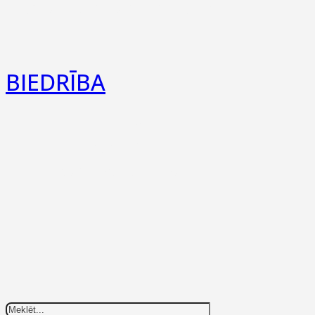
Iekšējās kārtības noteikumi
BIEDRĪBA
Par Mums
Statūti
Privātuma politika
Search