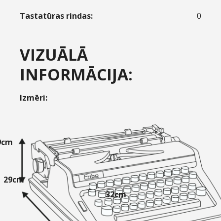
Tastatūras rindas:
0
VIZUĀLĀ
INFORMĀCIJA:
Izmēri:
9cm
29cm
32cm