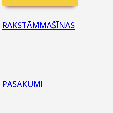
RAKSTĀMMAŠĪNAS
Olympia
Erika
visi zīmoli
PASĀKUMI
Pasākumu saraksts
Mēs Instagramā