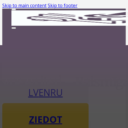
Skip to main content
Skip to footer
Typewriter! – Baismī
LV
EN
RU
ZIEDOT