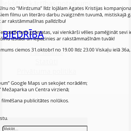
Iekšējās kārtības noteikumi
u no “Mirdzuma” līdz lojālam Agates Kristijas kompanjonam,
 šiem filmu un literāro darbu zvaigznēm tuvumā, mistiskajā g
t ar rakstāmmašīnas palīdzību!
BIEDRĪBA
ai Tev patīk lasīt grāmatas, vai vienkārši vēlies pamēģināt sev
īnu izstādi un iepazinies ar rakstāmmašīnām tuvāk!
ums ciemos 31.oktobrī no 19.00 līdz 23.00 Viskaļu ielā 36a, 
Par Mums
Statūti
Privātuma politika
seum” Google Maps un sekojiet norādēm;
a” Mežaparka un Centra virzienā;
filmēšana publicitātes nolūkos.
stu.
Search