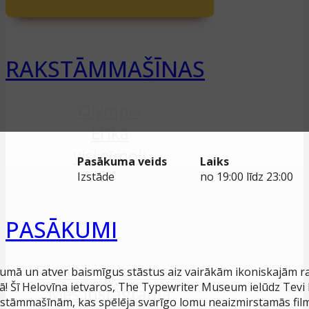
RAKSTĀMMAŠĪNAS
Olympia
Erika
visi zīmoli
Pasākuma veids
Laiks
Izstāde
no 19:00 līdz 23:00
PASĀKUMI
Pasākumu saraksts
umā un atver baismīgus stāstus aiz vairākām ikoniskajām
ūrā! Šī Helovīna ietvaros, The Typewriter Museum ielūdz Te
Mēs Instagramā
rakstāmmašīnām, kas spēlēja svarīgo lomu neaizmirstamās fil