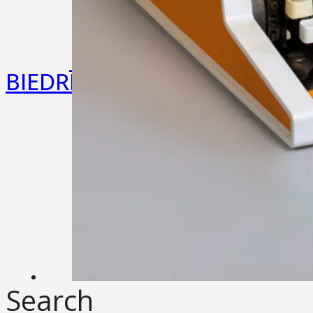
Iekšējās kārtības noteikumi
BIEDRĪBA
Par Mums
Statūti
Privātuma politika
Search