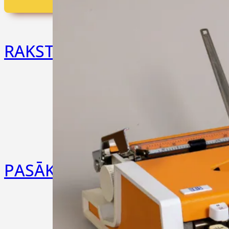
RAKSTĀMMAŠĪNAS
Olympia
Erika
visi zīmoli
PASĀKUMI
Pasākumu saraksts
Mēs Instagramā